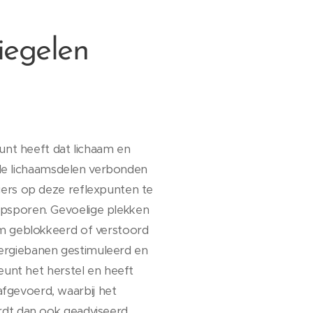
iegelen
punt heeft dat lichaam en
alle lichaamsdelen verbonden
gers op deze reflexpunten te
opsporen. Gevoelige plekken
am geblokkeerd of verstoord
ergiebanen gestimuleerd en
eunt het herstel en heeft
fgevoerd, waarbij het
rdt dan ook geadviseerd.