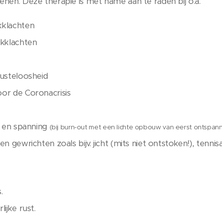
enen. Deze therapie is met name aan te raden bij o.a.
kklachten
kklachten
lusteloosheid
or de Coronacrisis
s en spanning
(bij burn-out met een lichte opbouw van eerst ontsp
n gewrichten zoals bijv. jicht (mits niet ontstoken!), tennisa
.
ijke rust.