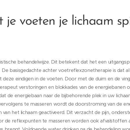
je voeten je lichaam sp
listische behandelwijze. Dit betekent dat het een uitgangs
jn. De basisgedachte achter voetreflexzonetherapie is dat 
t deze eindigen in de voeten. Door met de duim en de vin
herapeut verstoringen en blokkades van de energiebanen 
dat de energiebaan naar de bijbehorende plek in uw licha
 vervolgens te masseren wordt de doorstroming van de en
van het lichaam geactiveerd. Dit verzacht de pijn, onderst
r de reflexpunten te masseren worden ook afvalstoffen a
ans brengt. Voldoende water drinken na de behandeling wo