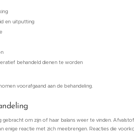
king
d en uitputting
ne
on
eratief behandeld dienen te worden
nomen voorafgaand aan de behandeling.
andeling
 gebracht om zijn of haar balans weer te vinden. Afvalst
kan enige reactie met zich meebrengen. Reacties die voorko