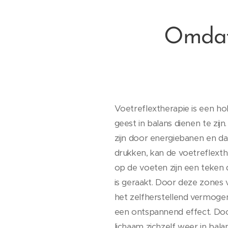
Omdat 
Voetreflextherapie is een ho
geest in balans dienen te zi
zijn door energiebanen en da
drukken, kan de voetreflext
op de voeten zijn een teken 
is geraakt. Door deze zones
het zelfherstellend vermogen 
een ontspannend effect. Doo
lichaam zichzelf weer in bal