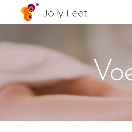
Jolly Feet
Voe