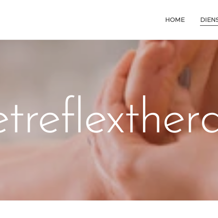
HOME
DIEN
treflexther