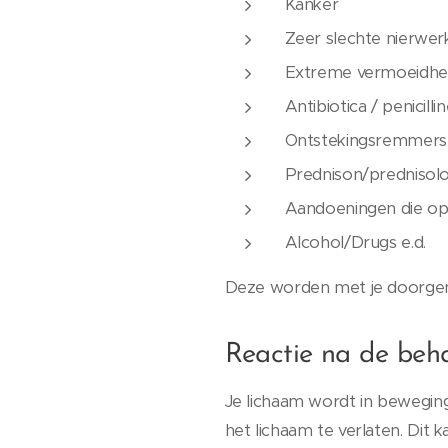
Kanker
Zeer slechte nierwer
Extreme vermoeidhei
Antibiotica / penicilli
Ontstekingsremmers
Prednison/prednisol
Aandoeningen die op
Alcohol/Drugs e.d.
Deze worden met je doorge
Reactie na de beh
Je lichaam wordt in beweging
het lichaam te verlaten. Dit 