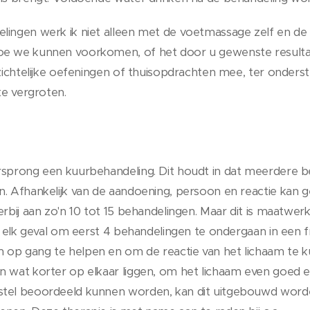
lingen werk ik niet alleen met de voetmassage zelf en de b
oe we kunnen voorkomen, of het door u gewenste resultaa
inzichtelijke oefeningen of thuisopdrachten mee, ter onder
 te vergroten.
rsprong een kuurbehandeling. Dit houdt in dat meerdere b
n. Afhankelijk van de aandoening, persoon en reactie kan
erbij aan zo'n 10 tot 15 behandelingen. Maar dit is maatwe
in elk geval om eerst 4 behandelingen te ondergaan in een 
op gang te helpen en om de reactie van het lichaam te k
n wat korter op elkaar liggen, om het lichaam even goed ee
stel beoordeeld kunnen worden, kan dit uitgebouwd word