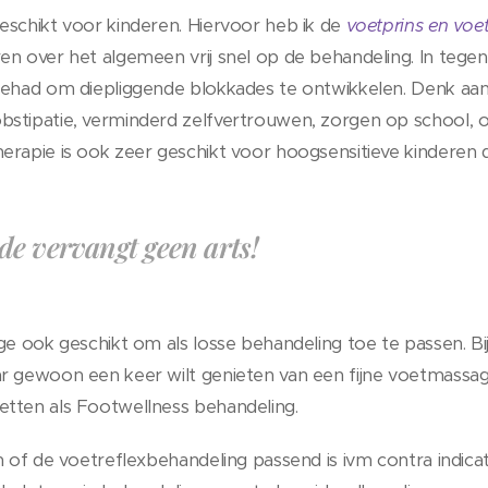
eschikt voor kinderen. Hiervoor heb ik de
voetprins en voe
en over het algemeen vrij snel op de behandeling. In tegen
 gehad om diepliggende blokkades te ontwikkelen. Denk aa
stipatie, verminderd zelfvertrouwen, zorgen op school, o
rapie is ook zeer geschikt voor hoogsensitieve kinderen di
e vervangt geen arts!
age ook geschikt om als losse behandeling toe te passen. 
r gewoon een keer wilt genieten van een fijne voetmassag
etten als Footwellness behandeling.
n of de voetreflexbehandeling passend is ivm contra indica