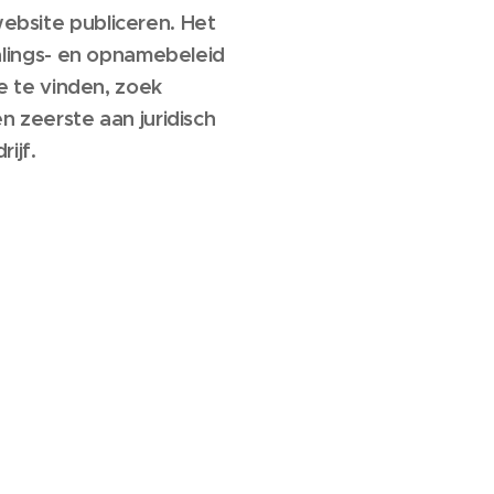
bsite publiceren. Het
alings- en opnamebeleid
e te vinden, zoek
 zeerste aan juridisch
ijf.